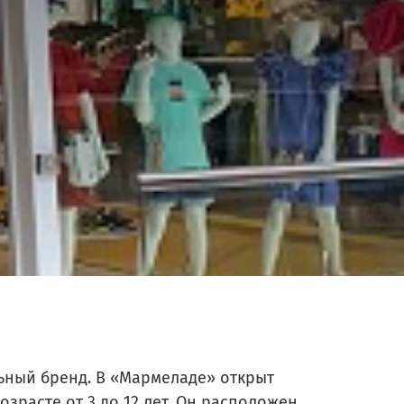
СК «Адреналин»
Таганрог
Кинотеатр Мармелад Синема
Оренбург
ьный бренд. В «Мармеладе» открыт
расте от 3 до 12 лет. Он расположен