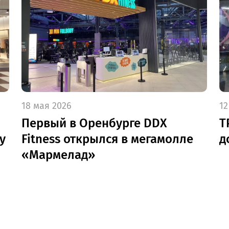
18 мая 2026
12
Первый в Оренбурге DDX
Т
у
Fitness открылся в мегамолле
д
«Мармелад»