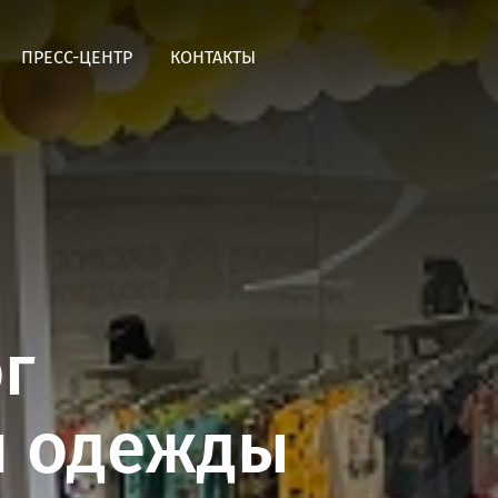
ПРЕСС-ЦЕНТР
КОНТАКТЫ
Итальянский ресторан OLIVAS
Таганрог
Паназиатский ресторан Sakura
Таганрог
г
Креативный паста-бар Закрути
Таганрог
й одежды