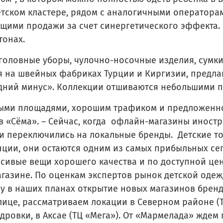
детском кластере, рядом с аналогичными оператора
щими продажи за счет синергетического эффекта
тонах.
 головные уборы, чулочно-носочные изделия, сумки 
 на швейных фабриках Турции и Киргизии, предла
дний минус». Коллекции отшиваются небольшими п
ными площадями, хорошим трафиком и предложенно
ов «Сёма». – Сейчас, когда офлайн-магазины иност
и переключились на локальные бренды. Детские т
ции, они остаются одним из самых прибыльных се
сивые вещи хорошего качества и по доступной цен
газине. По оценкам экспертов рынок детской оде
у в наших планах открытие новых магазинов бренда
лице, рассматриваем локации в Северном районе (Т
дровки, в Аксае (ТЦ «Мега»). От «Мармелада» жде