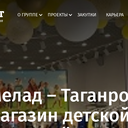
О ГРУППЕ
ПРОЕКТЫ
ЗАКУПКИ
КАРЬЕРА
ТРЦ «Мармелад»
Таганрог
ТРК «Мармелад»
Волгоград
елад – Таганро
Мегамолл «Мармелад»
Оренбург
агазин детско
ТК «СтройМаркет»
Брянск