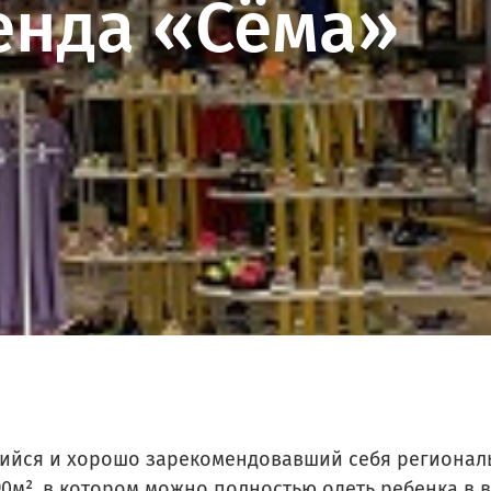
енда «Сёма»
ОРК «ХОЗЯИН»
Краснодар
ПСК «Хозяин»
Ульяновск
ийся и хорошо зарекомендовавший себя регионал
², в котором можно полностью одеть ребенка в воз