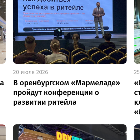
20 июля 2026
25
ва
В оренбургском «Мармеладе»
«
пройдут конференции о
с
развитии ритейла
к
«