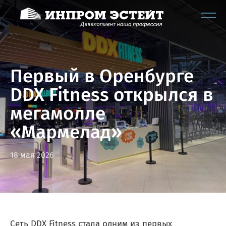
Первый в Оренбурге
DDX Fitness открылся в
мегамолле
«Мармелад»
18 мая 2026
Сеть DDX Fitness стала одним из первых