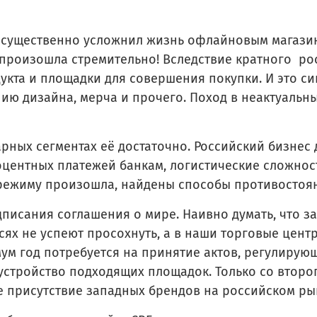
 существенно усложнил жизнь офлайновым магазин
роизошла стремительно! Вследствие кратного рос
укта и площадки для совершения покупки. И это си
ю дизайна, мерча и прочего. Поход в неактуальны
рных сегментах её достаточно. Российский бизнес 
центных платежей банкам, логистические сложнос
 режиму произошла, найдены способы противостоя
дписания соглашения о мире. Наивно думать, что з
сях не успеют просохнуть, а в наши торговые цен
ум год потребуется на принятие актов, регулирую
стройство подходящих площадок. Только со второго
 присутствие западных брендов на российском ры