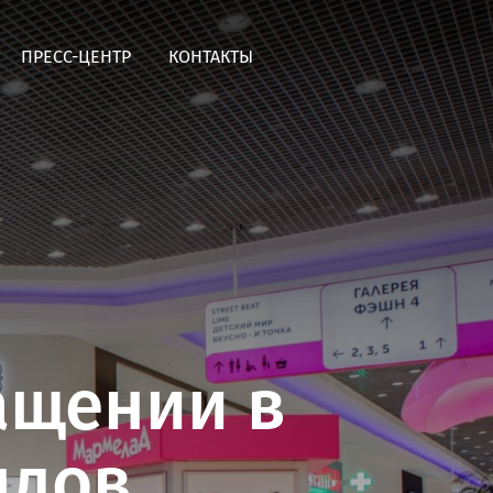
ПРЕСС-ЦЕНТР
КОНТАКТЫ
Итальянский ресторан OLIVAS
Таганрог
Паназиатский ресторан Sakura
Таганрог
Креативный паста-бар Закрути
Таганрог
ащении в
ндов