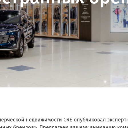
ОРК «ХОЗЯИН»
Краснодар
ПСК «Хозяин»
Ульяновск
мерческой недвижимости CRE опубликовал экспертн
нных брендов». Предлагаем вашему вниманию комм