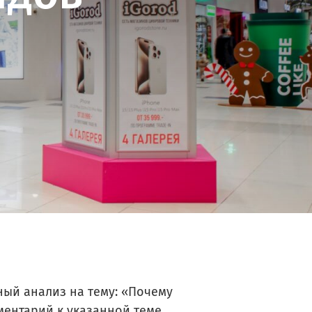
СК «Адреналин»
Таганрог
Кинотеатр Мармелад Синема
Оренбург
ый анализ на тему: «Почему
ентарий к указанной теме