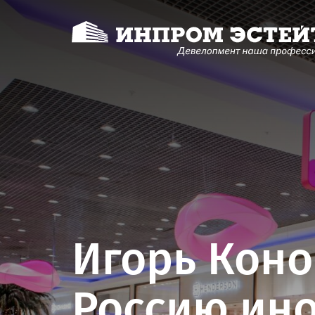
Игорь Коно
Россию ин