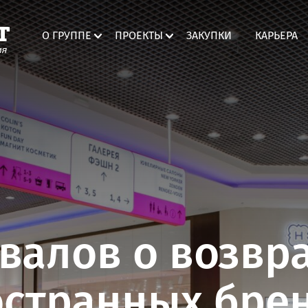
О ГРУППЕ
ПРОЕКТЫ
ЗАКУПКИ
КАРЬЕРА
ТРЦ «Мармелад»
Таганрог
ТРК «Мармелад»
Волгоград
Мегамолл «Мармелад»
Оренбург
валов о возвр
ТК «СтройМаркет»
Брянск
остранных бре