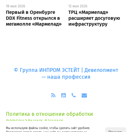
18 мая 2026
12 мая 2026
Первый в Оренбурге
ТРЦ «Мармелад»
DDX Fitness открылся в
расширяет досуговую
мегамолле «Мармелад»
инфраструктуру
© Группа ИНПРОМ ЭСТЕЙТ | Девелопмент
— наша профессия
Политика в отношении обработки
персональных данных
Мы используем файлы cookie, чтобы сделать сайт удобнее.
Согласие на обработку персональных данных