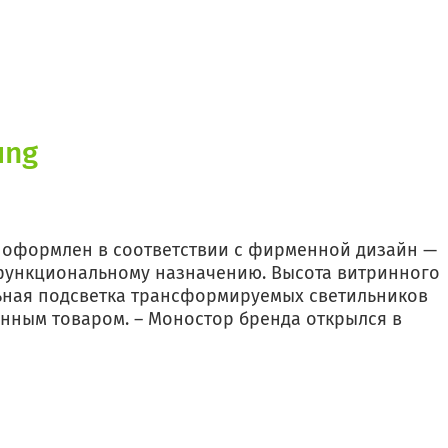
СК «Адреналин»
Таганрог
Кинотеатр Мармелад Синема
Оренбург
ung
р оформлен в соответствии с фирменной дизайн —
функциональному назначению. Высота витринного
альная подсветка трансформируемых светильников
енным товаром. – Моностор бренда открылся в