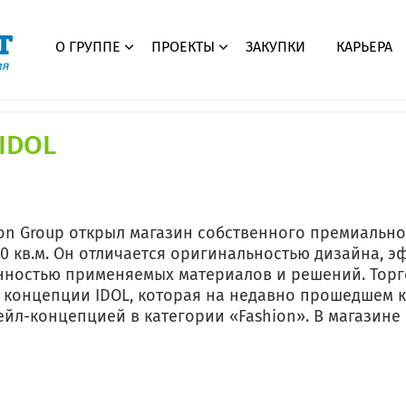
О ГРУППЕ
ПРОЕКТЫ
ЗАКУПКИ
КАРЬЕРА
IDOL
ТРЦ «Мармелад»
Таганрог
ТРК «Мармелад»
ion Group открыл магазин собственного премиально
Волгоград
0 кв.м. Он отличается оригинальностью дизайна, 
ностью применяемых материалов и решений. Торго
Мегамолл «Мармелад»
 концепции IDOL, которая на недавно прошедшем 
Оренбург
йл-концепцией в категории «Fashion». В магазине
ТК «СтройМаркет»
Брянск