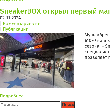
SneakerBOX открыл первый ма
02-11-2024
|
Комментариев нет
|
Публикации
Мультибрен
610м² на в
сезона. – S
специалист
позволяет п
Подробнее
Найти: