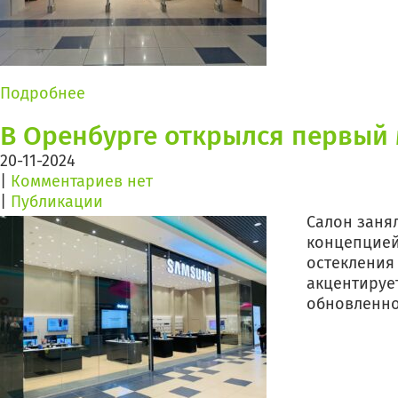
Подробнее
В Оренбурге открылся первый
20-11-2024
|
Комментариев нет
|
Публикации
Салон заня
концепцией
остекления
акцентируе
обновленно