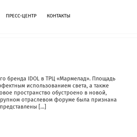
ПРЕСС-ЦЕНТР
КОНТАКТЫ
Итальянский ресторан OLIVAS
Таганрог
Паназиатский ресторан Sakura
го бренда IDOL в ТРЦ «Мармелад». Площадь
Таганрог
эффектным использованием света, а также
вое пространство обустроено в новой,
Креативный паста-бар Закрути
крупном отраслевом форуме была признана
Таганрог
 представлены […]