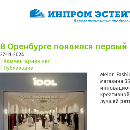
Месяц:
Ноябрь 2024
В Оренбурге появился первый 
27-11-2024
|
Комментариев нет
|
Публикации
Melon Fash
магазина 35
инновацион
креативной
лучшей рете