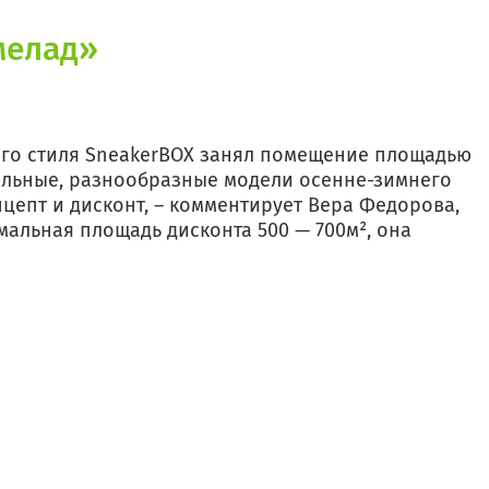
рмелад»
ого стиля SneakerBOX занял помещение площадью
уальные, разнообразные модели осенне-зимнего
нцепт и дисконт, – комментирует Вера Федорова,
альная площадь дисконта 500 — 700м², она