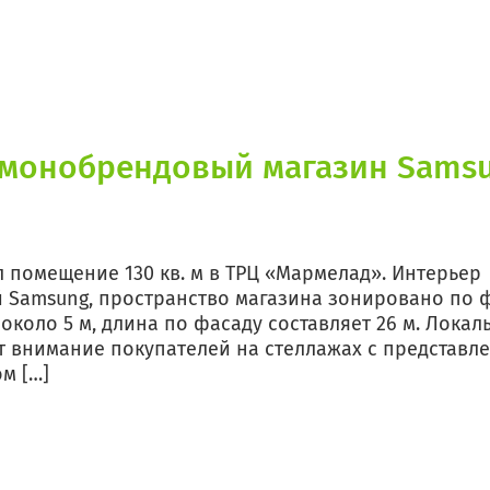
ОРК «ХОЗЯИН»
Краснодар
ПСК «Хозяин»
Ульяновск
 монобрендовый магазин Sams
л помещение 130 кв. м в ТРЦ «Мармелад». Интерье
 Samsung, пространство магазина зонировано по 
 около 5 м, длина по фасаду составляет 26 м. Лок
т внимание покупателей на стеллажах с представл
м […]