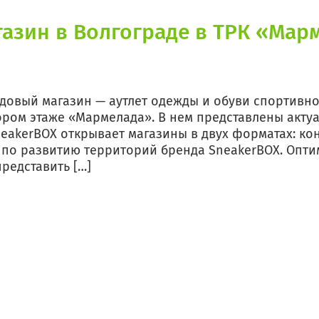
газин в Волгограде в ТРК «Ма
довый магазин — аутлет одежды и обуви спортивн
тором этаже «Мармелада». В нем представлены акт
neakerBOX открывает магазины в двух форматах: ко
 по развитию территорий бренда SneakerBOX. Оптим
редставить […]